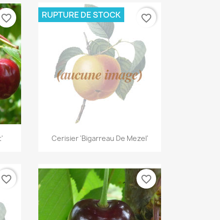
RUPTURE DE STOCK
favorite_border
favorite_border
Aperçu rapide

'
Cerisier 'Bigarreau De Mezel'
favorite_border
favorite_border