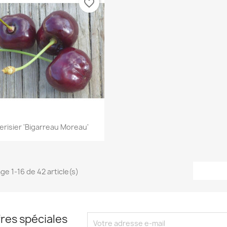
favorite_border
Aperçu rapide

erisier 'Bigarreau Moreau'
ge 1-16 de 42 article(s)
res spéciales