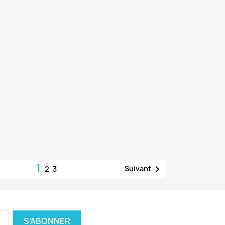
1

Suivant
2
3