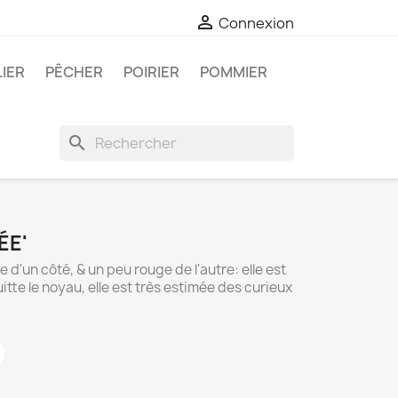

Connexion
LIER
PÊCHER
POIRIER
POMMIER
search
ÉE'
 d'un côté, & un peu rouge de l'autre: elle est
itte le noyau, elle est très estimée des curieux