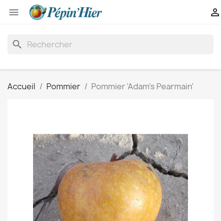


search
Accueil
Pommier
Pommier 'Adam's Pearmain'