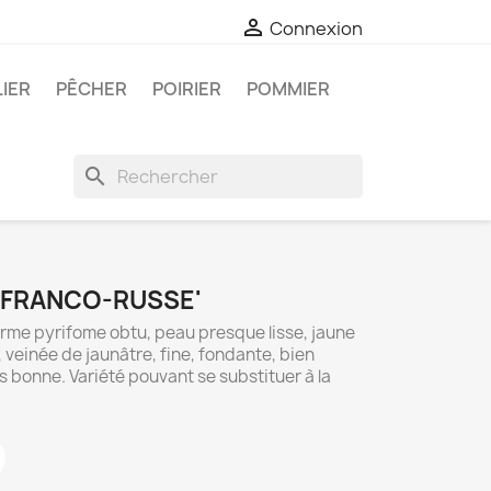

Connexion
LIER
PÊCHER
POIRIER
POMMIER
search
E FRANCO-RUSSE'
orme pyrifome obtu, peau presque lisse, jaune
, veinée de jaunâtre, fine, fondante, bien
ès bonne. Variété pouvant se substituer à la