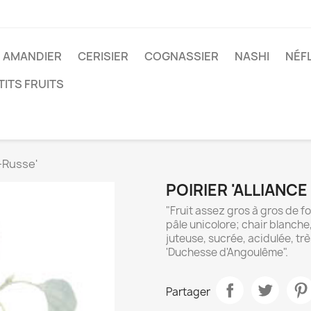
AMANDIER
CERISIER
COGNASSIER
NASHI
NÉF
TITS FRUITS
o-Russe'
POIRIER 'ALLIANC
"Fruit assez gros à gros de f
pâle unicolore; chair blanche
juteuse, sucrée, acidulée, tr
'Duchesse d'Angoulême".
Partager