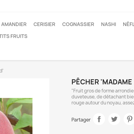
AMANDIER
CERISIER
COGNASSIER
NASHI
NÉF
TITS FRUITS
d'
PÊCHER 'MADAME 
"Fruit gros de forme arrondi
duveteuse, de détachant bien 
rouge autour du noyau, assez
Partager