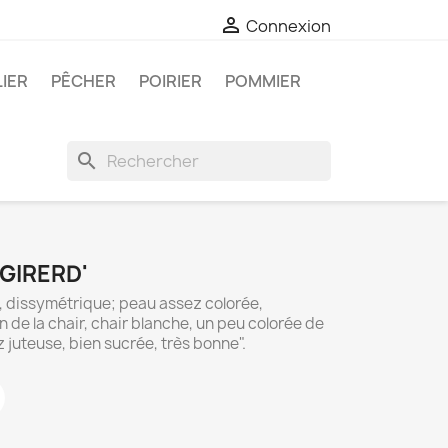

Connexion
LIER
PÊCHER
POIRIER
POMMIER
search
GIRERD'
e, dissymétrique; peau assez colorée,
de la chair, chair blanche, un peu colorée de
 juteuse, bien sucrée, très bonne".