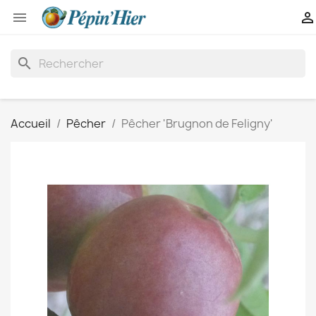


search
Accueil
Pêcher
Pêcher 'Brugnon de Feligny'