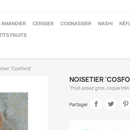
AMANDIER
CERISIER
COGNASSIER
NASHI
NÉF
TITS FRUITS
tier 'Cosford'
NOISETIER 'COSFO
"Fruit assez gros, coque très t
Partager