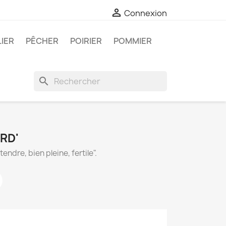

Connexion
LIER
PÊCHER
POIRIER
POMMIER
search
RD'
endre, bien pleine, fertile".