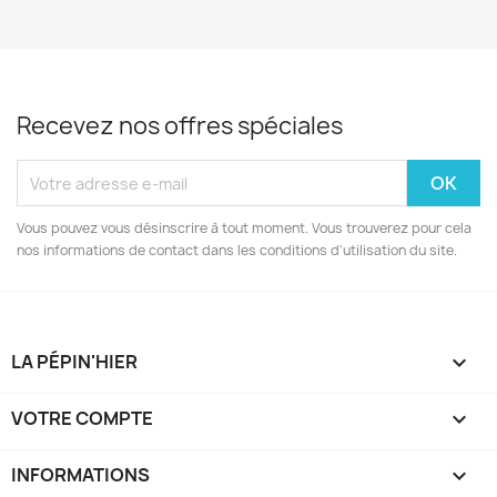
Recevez nos offres spéciales
Vous pouvez vous désinscrire à tout moment. Vous trouverez pour cela
nos informations de contact dans les conditions d'utilisation du site.
LA PÉPIN'HIER

VOTRE COMPTE

INFORMATIONS
keyboard_arrow_down