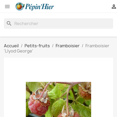


search
Accueil
Petits-fruits
Framboisier
Framboisier
'Llyod George'