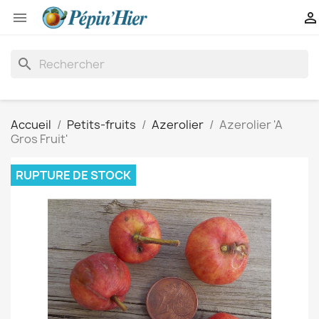


search
Accueil
Petits-fruits
Azerolier
Azerolier 'A
Gros Fruit'
RUPTURE DE STOCK